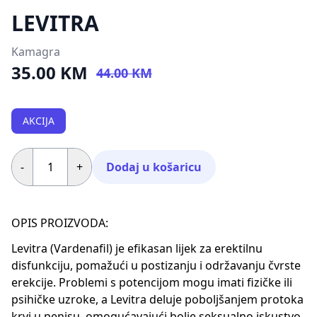
LEVITRA
Kamagra
35.00 KM
44.00 KM
AKCIJA
-
+
Dodaj u košaricu
OPIS PROIZVODA:
Levitra (Vardenafil) je efikasan lijek za erektilnu
disfunkciju, pomažući u postizanju i održavanju čvrste
erekcije. Problemi s potencijom mogu imati fizičke ili
psihičke uzroke, a Levitra deluje poboljšanjem protoka
krvi u penisu, omogućavajući bolje seksualno iskustvo.