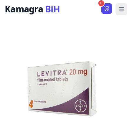
0
Kamagra
BiH
Notifications
Open 