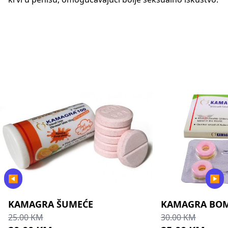
◀
▶
KAMAGRA ŠUMEĆE
KAMAGRA BO
25.00 KM
30.00 KM