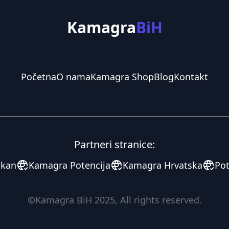
Kamagra
BiH
Početna
O nama
Kamagra Shop
Blog
Kontakt
Partneri stranice:
lkan
Kamagra Potencija
Kamagra Hrvatska
Pot
©
Kamagra BiH
2025, All rights reserved.