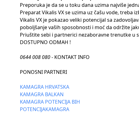
Preporuka je da se u toku dana uzima najviše jedna
Preparat Vikalis VX se uzima uz čašu vode, treba i
Vikalis VX je pokazao veliki potencijal sa zadovolja
poboljšanje vaših sposobnosti i moć da održite jak
Priuštite sebi i partnerici nezaboravne trenutke u s
DOSTUPNO ODMAH !
0644 008 080
- KONTAKT INFO
PONOSNI PARTNERI
KAMAGRA HRVATSKA
KAMAGRA BALKAN
KAMAGRA POTENCIJA BIH
POTENCIJAKAMAGRA