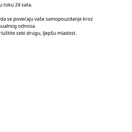
u toku 24 sata.
aže da se povećaju vaše samopouzdanje kroz
eksualnog odnosa.
riuštite sebi drugu, ljepšu mladost.