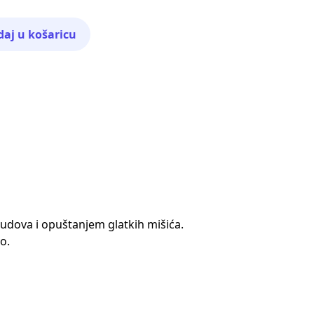
aj u košaricu
sudova i opuštanjem glatkih mišića.
o.