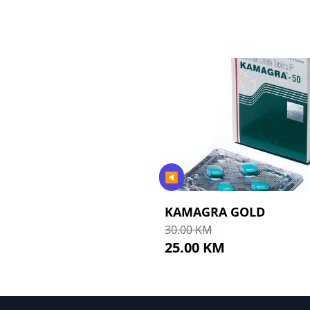
◀
GRA BOMBONE
KAMAGRA GOLD
M
30.00 KM
 KM
25.00 KM