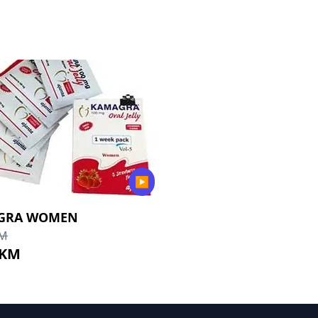
▶
GRA WOMEN
KM
 KM