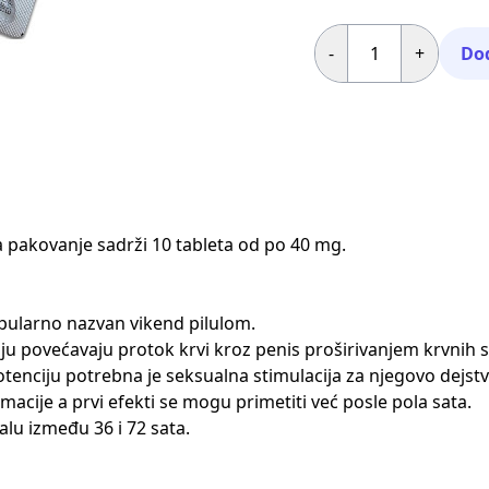
-
+
Dod
 pakovanje sadrži 10 tableta od po 40 mg.
pularno nazvan vikend pilulom.
ciju povećavaju protok krvi kroz penis proširivanjem krvnih 
a potenciju potrebna je seksualna stimulacija za njegovo dejstv
acije a prvi efekti se mogu primetiti već posle pola sata.
alu između 36 i 72 sata.