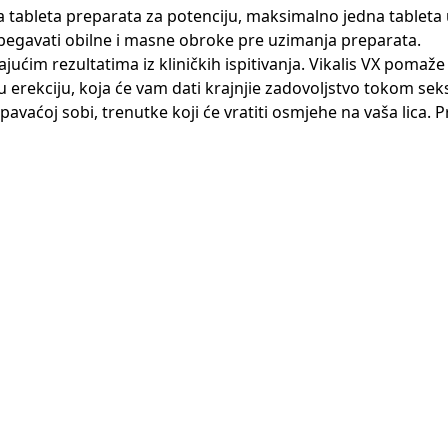
 tableta preparata za potenciju, maksimalno jedna tableta 
zbegavati obilne i masne obroke pre uzimanja preparata.
vajućim rezultatima iz kliničkih ispitivanja. Vikalis VX pom
u erekciju, koja će vam dati krajnjie zadovoljstvo tokom s
pavaćoj sobi, trenutke koji će vratiti osmjehe na vaša lica. P